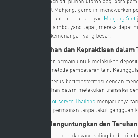
Mahjong Slot terus menjadi pilihan utama bagi para pem
permainan tradisional Mahjong, game ini menawarkan pe
simbol-simbol yang tepat muncul di layar.
Mahjong Slot
menyusun kombinasi simbol yang tepat, mereka dapat m
menarik dan potensi kemenangan yang besar.
Slot 5k: Kemudahan dan Kepraktisan dalam 
Slot 5k memungkinkan pemain untuk melakukan deposit
repot menggunakan metode pembayaran lain. Keunggul
Dunia hiburan online terus bertransformasi dengan meng
memberikan kemudahan dalam melakukan transaksi deng
Kinerja unggul dari
slot server Thailand
menjadi daya tar
bisa fokus menikmati permainan tanpa takut gangguan ko
Nikmati Bonus Menguntungkan dan Taruhan
Banyak komunitas pecinta angka yang saling berbagi i