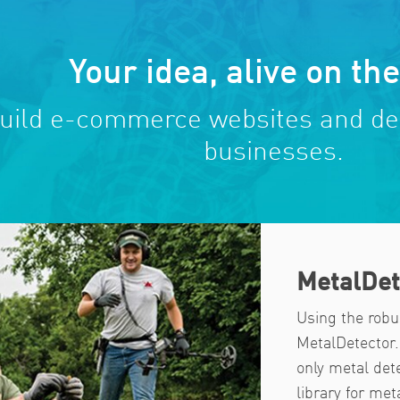
Your idea, alive on th
uild e-commerce websites and de
businesses.
MetalDet
Using the robu
MetalDetector
only metal det
library for me