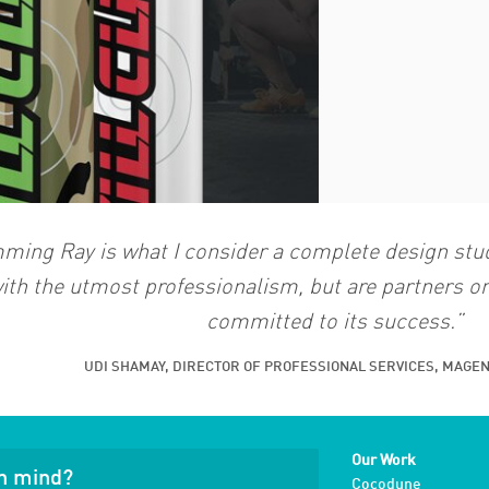
ing Ray is what I consider a complete design studi
ith the utmost professionalism, but are partners on
committed to its success.”
UDI SHAMAY, DIRECTOR OF PROFESSIONAL SERVICES, MAGEN
Our Work
in mind?
Cocodune