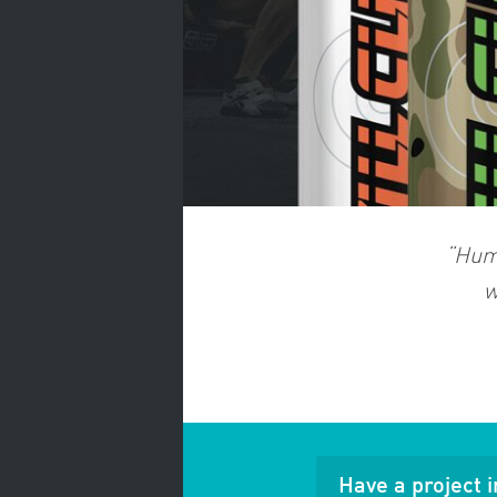
“Humm
w
Have a project 