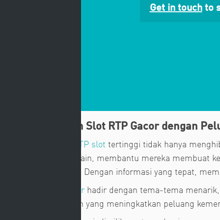
Get in touch
to s
Sensasi Bermain Slot RTP Gacor dengan Pel
Slot gacor dengan
RTP slot
tertinggi tidak hanya menghi
bisa diharapkan pemain, membantu mereka membuat keput
menang lebih sering. Dengan informasi yang tepat, memi
Permainan
Slot Gacor
hadir dengan tema-tema menarik, 
fitur bonus melimpah yang meningkatkan peluang keme