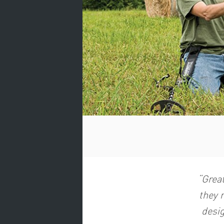
“Great
they 
desig