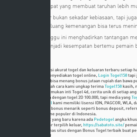
dan opsi transaksi cepat yang membuat taruhan lebih mu
Menanti angka keluar bukan sekadar kebiasaan, tapi juga
prediksi baru agar peluang kemenangan bisa terus meni
Event komunitas minggu ini menghadirkan tantangan menar
komunitas sering menjadi kesempatan bertemu pemain ba
Related Links
Menawarkan prediksi akurat togel dan keluaran terbaru setiap 
Kami tidak hanya menyediakan togel online,
Login Togel158
tapi 
Anda juga
Togel158
bisa menang bonus jutaan rupiah dan bawa p
Promosi bonus adalah cara kami ungkap terima
Togel158
kasih,
Ayo kita
Togel158
temukan inti Togel 4d, cerita unik di setiap 
Permainannya sama dengan togel 2D 100.000, tapi media yang
To
Situs toto
Pedetogel
kami memiliki lisensi IDN, PAGCOR, WLA, d
Tersedia
Pedetogel
bonus menarik seperti bonus deposit, refer
Judi
Pedetogel
online populer di Indonesia.
Game ini bagus buat yang baru karena ada
Pedetogel
angka khus
Apabila kedua nomor terpilih keluar,
https://sabatoto.site/
pemain
Kali ini kita akan bahas situs dengan Bonus Togel terbaik buat p
Tentu
Sabatoto
saja!