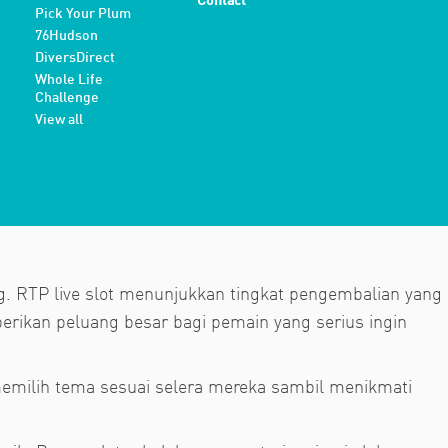
Contact
Pick Your Plum
76Hudson
DiversDirect
Whole Life
Challenge
View all
g. RTP live slot menunjukkan tingkat pengembalian yang
erikan peluang besar bagi pemain yang serius ingin
emilih tema sesuai selera mereka sambil menikmati