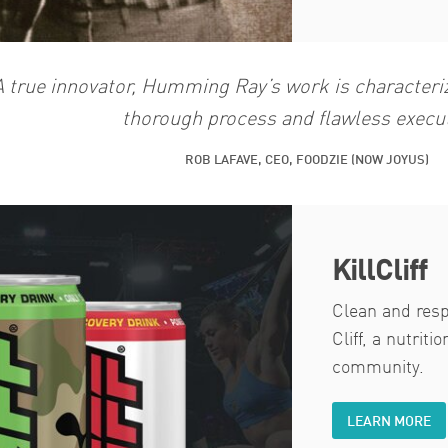
A true innovator, Humming Ray’s work is characteri
thorough process and flawless execut
ROB LAFAVE, CEO, FOODZIE (NOW JOYUS)
KillCliff
Clean and resp
Cliff, a nutrit
community.
LEARN MORE