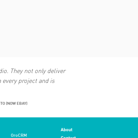
o. They not only deliver
 every project and is
TO (NOW EBAY)
About
OroCRM