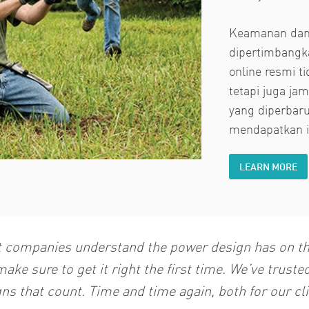
Keamanan dan 
dipertimbangk
online resmi 
tetapi juga ja
yang diperbar
mendapatkan i
LEARN MORE
 companies understand the power design has on thei
make sure to get it right the first time. We’ve trus
ns that count. Time and time again, both for our cli