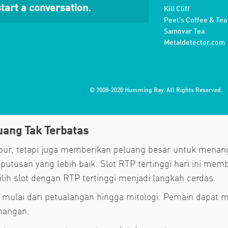
tart a conversation.
Kill Cliff
Peet’s Coffee & Tea
Samovar Tea
Metaldetector.com
© 2008-2020 Humming Ray. All Rights Reserved.
uang Tak Terbatas
bur, tetapi juga memberikan peluang besar untuk menan
usan yang lebih baik. Slot RTP tertinggi hari ini memb
lih slot dengan RTP tertinggi menjadi langkah cerdas.
mulai dari petualangan hingga mitologi. Pemain dapat m
nangan.