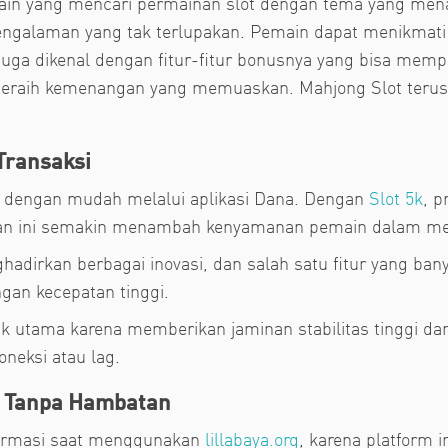
ain yang mencari permainan slot dengan tema yang menari
ngalaman yang tak terlupakan. Pemain dapat menikmati 
juga dikenal dengan fitur-fitur bonusnya yang bisa memp
eraih kemenangan yang memuaskan. Mahjong Slot terus m
Transaksi
 dengan mudah melalui aplikasi Dana. Dengan
Slot 5k
, p
an ini semakin menambah kenyamanan pemain dalam men
hadirkan berbagai inovasi, dan salah satu fitur yang ba
an kecepatan tinggi.
ik utama karena memberikan jaminan stabilitas tinggi d
neksi atau lag.
 Tanpa Hambatan
nformasi saat menggunakan
lillabaya.org
, karena platform 