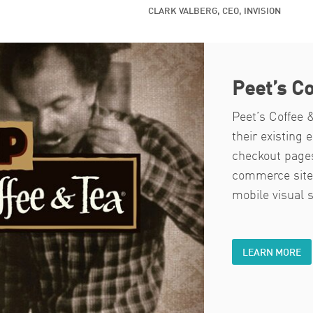
CLARK VALBERG, CEO, INVISION
Peet’s Co
Peet’s Coffee 
their existing
checkout pages
commerce site,
mobile visual 
LEARN MORE