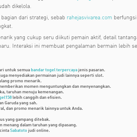
dah dikelola.
 bagian dari strategi, sebab
rahejasvivarea.com
berfungsi
ngkat.
ik yang cukup seru diikuti pemain aktif, detail tantang
ru. Interaksi ini membuat pengalaman bermain lebih se
hari untuk semua
bandar togel terpercaya
jenis pasaran.
juga menyediakan permainan judi lainnya seperti slot.
ulang promo menarik.
 memberikan momen menguntungkan dan menyenangkan.
angka, taruhan menuju kemenangan.
gel158
lebih canggih dan efisien.
an Garuda yang sah.
ral, dan promo menarik lainnya untuk Anda.
us yang gampang ditebak.
 menang dalam taruhan yang dipasang.
ecinta
Sabatoto
judi online.