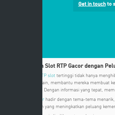
Get in touch
to s
Sensasi Bermain Slot RTP Gacor dengan Pel
Slot gacor dengan
RTP slot
tertinggi tidak hanya menghi
bisa diharapkan pemain, membantu mereka membuat keput
menang lebih sering. Dengan informasi yang tepat, memi
Permainan
Slot Gacor
hadir dengan tema-tema menarik, 
fitur bonus melimpah yang meningkatkan peluang keme