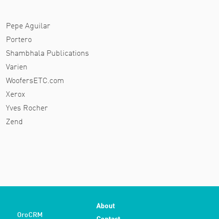
Pepe Aguilar
Portero
Shambhala Publications
Varien
WoofersETC.com
Xerox
Yves Rocher
Zend
About
OroCRM