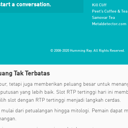
tart a conversation.
Kill Cliff
Peet’s Coffee & Tea
Samovar Tea
Metaldetector.com
© 2008-2020 Humming Ray. All Rights Reserved.
uang Tak Terbatas
bur, tetapi juga memberikan peluang besar untuk menan
usan yang lebih baik. Slot RTP tertinggi hari ini memb
lih slot dengan RTP tertinggi menjadi langkah cerdas.
mulai dari petualangan hingga mitologi. Pemain dapat m
nangan.