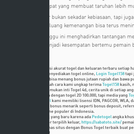
dan opsi transaksi cepat yang membuat taruhan lebih mu
Menanti angka keluar bukan sekadar kebiasaan, tapi juga
prediksi baru agar peluang kemenangan bisa terus meni
Event komunitas minggu ini menghadirkan tantangan menar
komunitas sering menjadi kesempatan bertemu pemain ba
Related Links
Menawarkan prediksi akurat togel dan keluaran terbaru setiap 
Kami tidak hanya menyediakan togel online,
Login Togel158
tapi 
Anda juga
Togel158
bisa menang bonus jutaan rupiah dan bawa p
Promosi bonus adalah cara kami ungkap terima
Togel158
kasih,
Ayo kita
Togel158
temukan inti Togel 4d, cerita unik di setiap 
Permainannya sama dengan togel 2D 100.000, tapi media yang
To
Situs toto
Pedetogel
kami memiliki lisensi IDN, PAGCOR, WLA, d
Tersedia
Pedetogel
bonus menarik seperti bonus deposit, refer
Judi
Pedetogel
online populer di Indonesia.
Game ini bagus buat yang baru karena ada
Pedetogel
angka khus
Apabila kedua nomor terpilih keluar,
https://sabatoto.site/
pemain
Kali ini kita akan bahas situs dengan Bonus Togel terbaik buat p
Tentu
Sabatoto
saja!