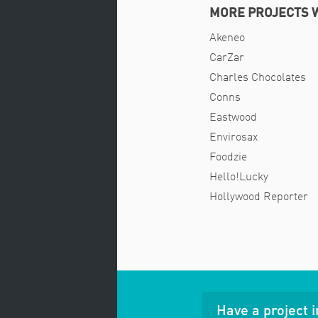
MORE PROJECTS W
Akeneo
CarZar
Charles Chocolates
Conns
Eastwood
Envirosax
Foodzie
Hello!Lucky
Hollywood Reporter
Have a project 