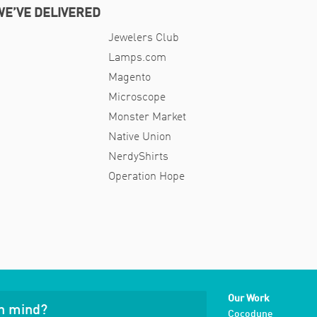
E’VE DELIVERED
Jewelers Club
Lamps.com
Magento
Microscope
Monster Market
Native Union
NerdyShirts
Operation Hope
Our Work
in mind?
Cocodune