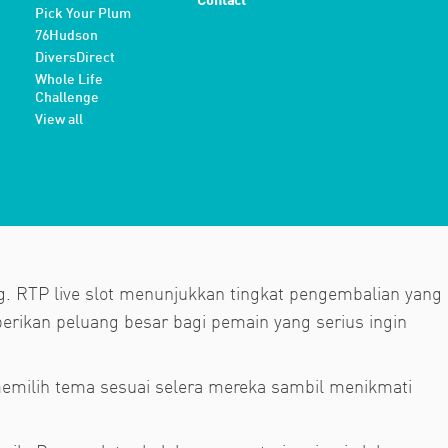
Contact
Pick Your Plum
76Hudson
DiversDirect
Whole Life
Challenge
View all
g. RTP live slot menunjukkan tingkat pengembalian yang
erikan peluang besar bagi pemain yang serius ingin
emilih tema sesuai selera mereka sambil menikmati