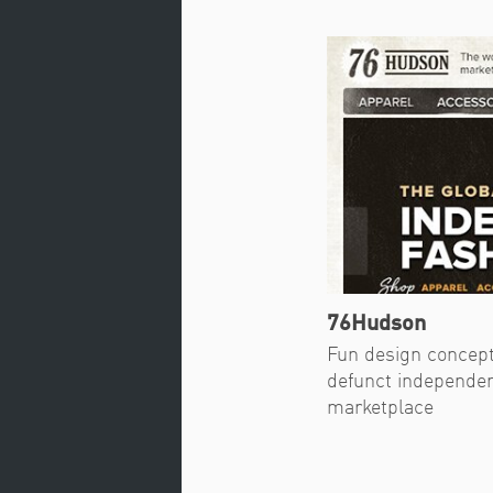
76Hudson
Fun design concept
defunct independen
marketplace