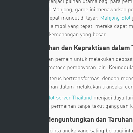
Mahjong Slot terus menjadi pilihan utama bagi para pem
permainan tradisional Mahjong, game ini menawarkan pe
simbol-simbol yang tepat muncul di layar.
Mahjong Slot
menyusun kombinasi simbol yang tepat, mereka dapat m
menarik dan potensi kemenangan yang besar.
Slot 5k: Kemudahan dan Kepraktisan dalam 
Slot 5k memungkinkan pemain untuk melakukan deposit
repot menggunakan metode pembayaran lain. Keunggul
Dunia hiburan online terus bertransformasi dengan meng
memberikan kemudahan dalam melakukan transaksi deng
Kinerja unggul dari
slot server Thailand
menjadi daya tar
bisa fokus menikmati permainan tanpa takut gangguan ko
Nikmati Bonus Menguntungkan dan Taruhan
Banyak komunitas pecinta angka yang saling berbagi i