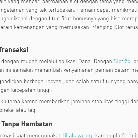
ain yang mencari permainan slot dengan tema yang menari
ngalaman yang tak terlupakan. Pemain dapat menikmati 
juga dikenal dengan fitur-fitur bonusnya yang bisa memp
eraih kemenangan yang memuaskan. Mahjong Slot terus m
Transaksi
 dengan mudah melalui aplikasi Dana. Dengan
Slot 5k
, p
an ini semakin menambah kenyamanan pemain dalam men
hadirkan berbagai inovasi, dan salah satu fitur yang ba
an kecepatan tinggi.
ik utama karena memberikan jaminan stabilitas tinggi d
neksi atau lag.
 Tanpa Hambatan
nformasi saat menggunakan
lillabaya.org
, karena platform 