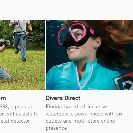
om
Divers Direct
983, a popular
Florida-based all-inclusive
or enthusiasts to
watersports powerhouse with six
etal detector
outlets and multi-store online
presence