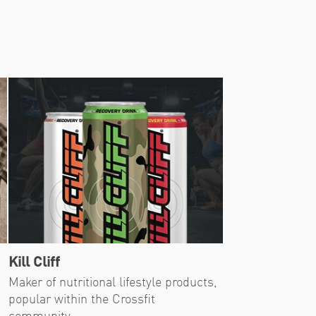
Kill Cliff
Maker of nutritional lifestyle products,
popular within the Crossfit