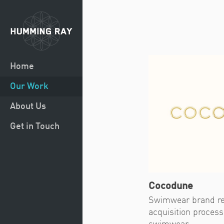
Home
Our Work
About Us
Get in Touch
Cocodune
Swimwear brand rev
acquisition process 