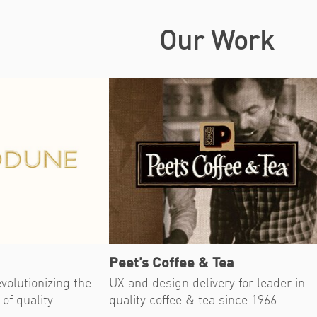
Our Work
Peet’s Coffee & Tea
olutionizing the
UX and design delivery for leader in
of quality
quality coffee & tea since 1966