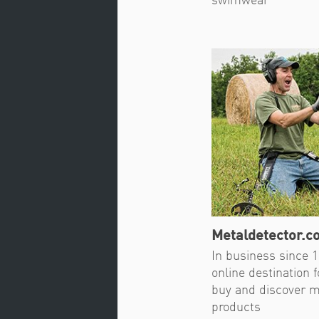
swimwear
Metaldetector.c
In business since 1
online destination f
buy and discover m
products