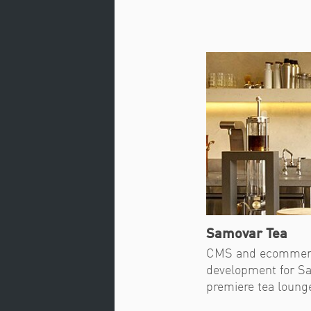
Samovar Tea
CMS and ecommerc
development for Sa
premiere tea loung