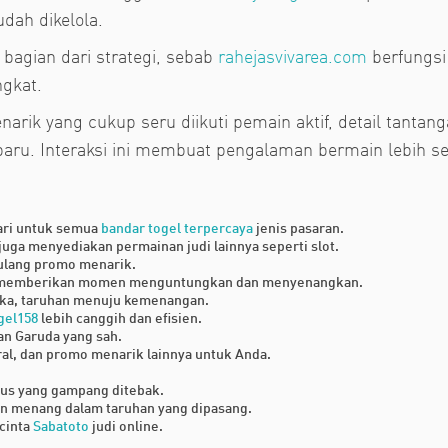
dah dikelola.
 bagian dari strategi, sebab
rahejasvivarea.com
berfungsi
ngkat.
ik yang cukup seru diikuti pemain aktif, detail tantang
ru. Interaksi ini membuat pengalaman bermain lebih se
hari untuk semua
bandar togel terpercaya
jenis pasaran.
juga menyediakan permainan judi lainnya seperti slot.
ulang promo menarik.
 memberikan momen menguntungkan dan menyenangkan.
angka, taruhan menuju kemenangan.
gel158
lebih canggih dan efisien.
an Garuda yang sah.
ral, dan promo menarik lainnya untuk Anda.
us yang gampang ditebak.
 menang dalam taruhan yang dipasang.
ecinta
Sabatoto
judi online.