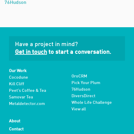
76Hudson
Have a project in mind?
Get in touch
to start a conversation.
Our Work
OroCRM
Cocodune
Pick Your Plum
Kill Cliff
76Hudson
Peet’s Coffee & Tea
DiversDirect
Samovar Tea
Whole Life Challenge
Metaldetector.com
View all
About
Contact