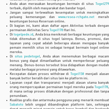
Anda akan merasakan keuntungan bermain di situs
Togel279
terbaik, dipilih oleh masyarakat dan bandar togel.
Jangan sampai terlewatkan kesempatan untuk meningkatkan
peluang kemenangan dan
www.resea-rchgate.net
meraih
keuntungan bonus Keseruan online.
Di bagian ini, kami akan daftar agen Aktivitas terbaik dengan
permainan Aktivitas Seru
Togel178
Hari Ini.
Di
togelpede.id
, Anda bisa menikmati berbagai keuntungan yan
tidak ditemukan di situs togel lainnya. Bonus, promosi, dan
layanan yang cepat adalah beberapa alasan mengapa banyak
pemain memilih situs ini sebagai tempat bermain togel online
mereka.
Di
situs pedetogel
, Anda akan menemukan berbagai maca
bonus yang dapat dimanfaatkan untuk memperbesar peluang
menang. Bonus-bonus tersebut bisa didapatkan dengan mudah
melalui berbagai promosi yang ditawarkan.
Kecepatan dalam proses withdraw di
Togel158
menjadi alasan
banyak bettor beralih dari situs lain ke platform ini.
Layanan cepat dan transparansi menjadi alasan utama banyak
orang mempercayakan permainan togel mereka pada
Togel178
,
di mana setiap proses dilakukan dengan profesional dan tanpa
penundaan.
Kualitas grafis dan antarmuka pengguna yang menarik membuat
Sabatoto
lebih unggul dibandingkan platform lain, sehingga
dapat menarik minat pemain untuk terus kembali dan bertaruh