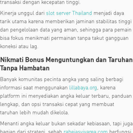
transaksi dengan kecepatan tinggi.
Kinerja unggul dari
slot server Thailand
menjadi daya
tarik utama karena memberikan jaminan stabilitas tinggi
dan pengelolaan data yang aman, sehingga para pemain
bisa fokus menikmati permainan tanpa takut gangguan
koneksi atau lag.
Nikmati Bonus Menguntungkan dan Taruhan
Tanpa Hambatan
Banyak komunitas pecinta angka yang saling berbagi
informasi saat menggunakan
lillabaya.org
, karena
platform ini menyediakan angka keluar terbaru, panduan
lengkap, dan opsi transaksi cepat yang membuat
taruhan lebih mudah dikelola.
Menanti angka keluar bukan sekadar kebiasaan, tapi juga
bagian dari strategi, sebab
rahejasvivarea.com
berfungsi