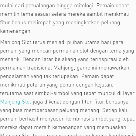
mulai dari petualangan hingga mitologi. Pemain dapat
memilih tema sesuai selera mereka sambil menikmati
fitur bonus melimpah yang meningkatkan peluang
kemenangan.
Mahjong Slot terus menjadi pilihan utama bagi para
pemain yang mencari permainan slot dengan tema yang
menarik. Dengan latar belakang yang terinspirasi oleh
permainan tradisional Mahjong, game ini menawarkan
pengalaman yang tak terlupakan. Pemain dapat
menikmati putaran yang penuh dengan kejutan,
terutama saat simbol-simbol yang tepat muncul di layar.
Mahjong Slot
juga dikenal dengan fitur-fitur bonusnya
yang bisa memperbesar peluang menang. Setiap kali
pemain berhasil menyusun kombinasi simbol yang tepat,
mereka dapat meraih kemenangan yang memuaskan.
Mahjong Slot terus menarik perhatian karena kombinasi