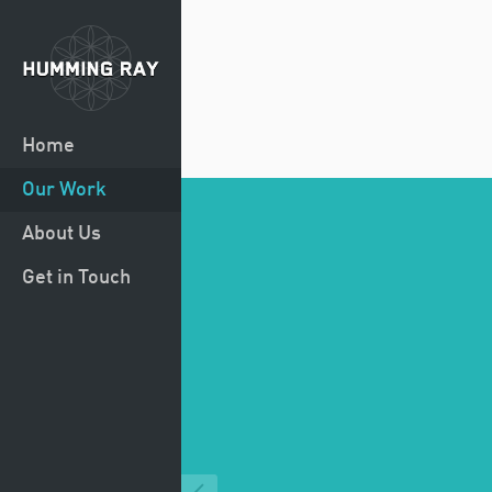
Home
Our Work
About Us
Get in Touch