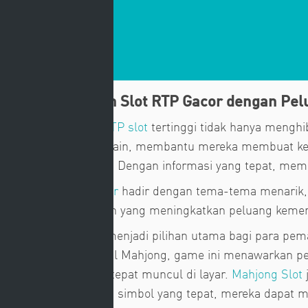
Sensasi Bermain Slot RTP Gacor dengan Pel
Slot gacor dengan
RTP slot
tertinggi tidak hanya menghi
bisa diharapkan pemain, membantu mereka membuat keput
menang lebih sering. Dengan informasi yang tepat, memi
Permainan
Slot Gacor
hadir dengan tema-tema menarik, 
fitur bonus melimpah yang meningkatkan peluang keme
Mahjong Slot terus menjadi pilihan utama bagi para pem
permainan tradisional Mahjong, game ini menawarkan pe
simbol-simbol yang tepat muncul di layar.
Mahjong Slot
menyusun kombinasi simbol yang tepat, mereka dapat m