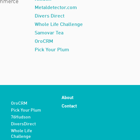
commerce
Metaldetector.com
Divers Direct
Whole Life Challenge
Samovar Tea
OroCRM
Pick Your Plum
About
OroCRM
Contact
Pick Your Plum
76Hudson
DiversDirect
Whole Life
Challenge