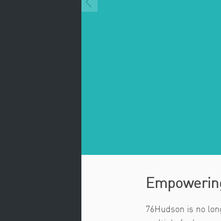
Empowering
76Hudson is no long