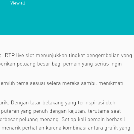
View all
g. RTP live slot menunjukkan tingkat pengembalian yang
erikan peluang besar bagi pemain yang serius ingin
emilih tema sesuai selera mereka sambil menikmati
k. Dengan latar belakang yang terinspirasi oleh
putaran yang penuh dengan kejutan, terutama saat
erbesar peluang menang. Setiap kali pemain berhasil
enarik perhatian karena kombinasi antara grafik yang