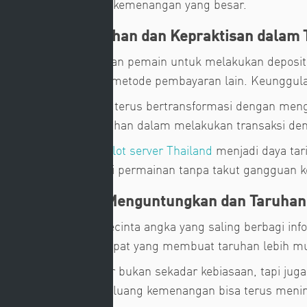
menarik dan potensi kemenangan yang besar.
Slot 5k: Kemudahan dan Kepraktisan dalam 
Slot 5k memungkinkan pemain untuk melakukan deposit
repot menggunakan metode pembayaran lain. Keunggul
Dunia hiburan online terus bertransformasi dengan meng
memberikan kemudahan dalam melakukan transaksi deng
Kinerja unggul dari
slot server Thailand
menjadi daya tar
bisa fokus menikmati permainan tanpa takut gangguan ko
Nikmati Bonus Menguntungkan dan Taruhan
Banyak komunitas pecinta angka yang saling berbagi i
dan opsi transaksi cepat yang membuat taruhan lebih mu
Menanti angka keluar bukan sekadar kebiasaan, tapi juga
prediksi baru agar peluang kemenangan bisa terus meni